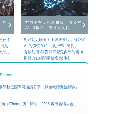
看見
方向不對，智慧白費！辦公室
AI 用得巧，溝通更明快
險已不
對於朝九晚五的上班族來說，辦公室
，而是
AI 的價值在於「減少苦功磨耗」，
風險，
有效利用 AI 資源可避免自己的精神
與體力在細瑣事務逐步消耗…
 Events
受數位發展部數位國際司邀請分享「綠色軟體實務經驗」
01 參加由 iThome 所主辦的「2026 臺灣雲端大會」