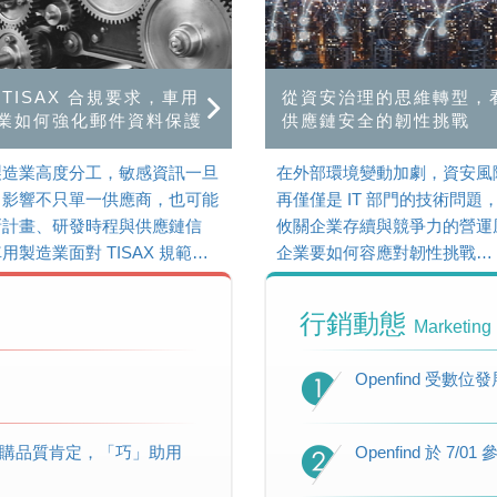
 TISAX 合規要求，車用
從資安治理的思維轉型，
業如何強化郵件資料保護
供應鏈安全的韌性挑戰
製造業高度分工，敏感資訊一旦
在外部環境變動加劇，資安風
，影響不只單一供應商，也可能
再僅僅是 IT 部門的技術問題
新計畫、研發時程與供應鏈信
攸關企業存續與競爭力的營運
用製造業面對 TISAX 規範…
企業要如何容應對韌性挑戰…
行銷動態
Marketing
Openfind 
採購品質肯定，「巧」助用
Openfind 於 7/