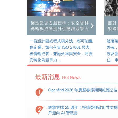
製造業資安新標準：安全資料
面對
傳輸與控管提升供應鏈競爭力
製造
一份設計圖或程式碼外洩，都可能重
隨著
創企業。如何落實 ISO 27001 與大
外洩
檔傳輸控管，兼顧效率與安全，將資
波及
安轉化為競爭力…
任。車
最新消息
Hot News
Openfind 2026 年農曆春節期間維護公告
網擎雲端 25 週年！持續榮獲政府共契
戶迎向 AI 智慧雲